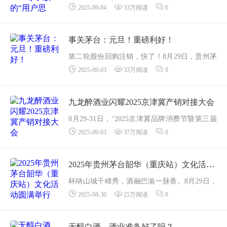
2025-09-04
33万阅读
0
酱香酒旗舰店正式开启预售，迅速引发行业与
消费者的广泛关注。三天后，这款备受期待的
新品在四川雅安隆重上市，并同步于全国核心
事关茅台：元旦！重磅利好！
城市举...
第二轮股份回购注销，快了！8月29日，贵州茅
2025-09-03
33万阅读
0
台发布两则公告：一则是关于回购股份实施结
果暨股份变动的公告，另一则是控股股东增持
股份计划公告「公司控股股东茅台集团计划自
九龙醉酒业闪耀2025京津冀产销对接大会
增持公告...
8月29-31日，“2025京津冀品牌消费节暨第三届
2025-09-03
37万阅读
0
京津冀产销对接大会”在石家庄国际会展中心盛
大举办。大会汇聚京津冀区域产业与品牌力
量，以产销对接为核心，以品牌发布与...
2025年贵州茅台韶华（重庆站）文化活动圆满举行
杯纳山城千嶂秀，酒融巴渝一脉香。8月29日，
2025-08-30
25万阅读
0
2025年贵州茅台韶华（重庆站）文化活动在重
庆庆渝宴古风餐厅举行。茅台集团党委副书
记、总经理王莉与茅台传承人和年轻茅友代表
无醇白酒，酒业准备好了吗？