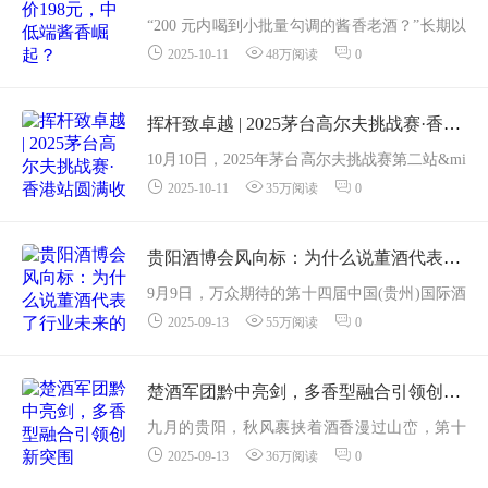
院采矿工程专...
“200 元内喝到小批量勾调的酱香老酒？”长期以
2025-10-11
48万阅读
0
来酱酒都是高端白酒的象征，提到酱酒总是
与“贵”挂钩，然而近年来“酒业寒冬”背景下，酱
酒也迎来价...
挥杆致卓越 | 2025茅台高尔夫挑战赛·香港站圆满收官
10月10日，2025年茅台高尔夫挑战赛第二站&mi
2025-10-11
35万阅读
0
ddot;香港站于香港哥尔夫球会圆满举办。本次
赛事汇聚了逾百位合作伙伴、媒体、品牌嘉宾
及高尔夫名将，共同见证茅台文化与高尔夫运
贵阳酒博会风向标：为什么说董酒代表了行业未来的另一种赛道？
动...
9月9日，万众期待的第十四届中国(贵州)国际酒
2025-09-13
55万阅读
0
类博览会正式开幕，全行业的目光都聚焦至贵
阳。当前，中国白酒行业正处于调整的关键
期，行业对未来的发展趋势出现迷茫。因此，
楚酒军团黔中亮剑，多香型融合引领创新突围
本次贵阳酒...
九月的贵阳，秋风裹挟着酒香漫过山峦，第十
2025-09-13
36万阅读
0
四届中国（贵州）国际酒类博览会在这里盛大