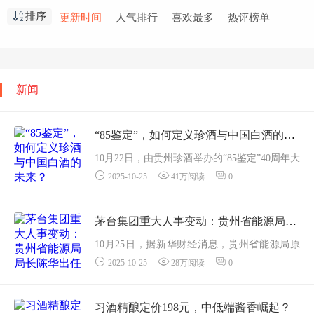
郎酒
汉酱
景阳春
红星二锅头
排序
更新时间
人气排行
喜欢最多
热评榜单
郎牌特曲
扳倒井
飞天茅台
梦之蓝
二锅头
青花郎
新闻
“85鉴定”，如何定义珍酒与中国白酒的未来？
10月22日，由贵州珍酒举办的“85鉴定”40周年大
2025-10-25
41万阅读
0
会在遵义举办。“空杯留香好！酱香型酒风格
好！”随着活动现场中国食品工业协会副会长兼
秘书长马勇道出对大珍...
茅台集团重大人事变动：贵州省能源局局长陈华出任茅台集团董事长
10月25日，据新华财经消息，贵州省能源局原
2025-10-25
28万阅读
0
党组书记、局长陈华出任茅台集团董事长。附
陈华简历：陈华，男，1972年3月出生，贵州盘
州人。1990年09月至1994年07月，焦作矿业学
习酒精酿定价198元，中低端酱香崛起？