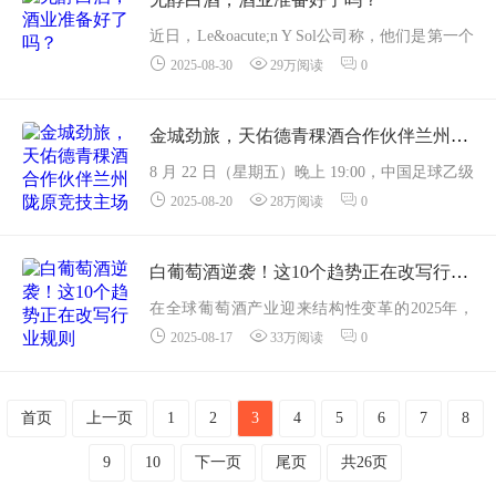
们齐聚一...
近日，Le&oacute;n Y Sol公司称，他们是第一个
2025-08-30
29万阅读
0
从龙舌兰酒中剥离酒精以创造不含酒精的烈酒
品牌，其推出的名为Nequila的零度烈酒，是用
墨西哥的优质龙舌兰和传统蒸馏方法酿造的。
金城劲旅，天佑德青稞酒合作伙伴兰州陇原竞技主场迎战广东铭途！
然后...
8 月 22 日（星期五）晚上 19:00，中国足球乙级
2025-08-20
28万阅读
0
联赛激情再燃！天佑德青稞酒合作伙伴 ——
“金城劲旅” 兰州陇原竞技足球俱乐部，将坐镇
灯火璀璨的兰州奥体中心...
白葡萄酒逆袭！这10个趋势正在改写行业规则
在全球葡萄酒产业迎来结构性变革的2025年，
2025-08-17
33万阅读
0
白葡萄酒品类正以前所未有的创新活力重塑市
场格局。国际葡萄酒与烈酒数据分析机构（IWS
R）的报告显示，2024年，全球白葡萄酒消费量
首页
上一页
1
2
3
4
5
6
7
8
首次突破...
9
10
下一页
尾页
共26页