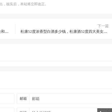
m）指出，核实后，本站将立即改正。
下一篇
宏基大曲黑金王子酒的酒怎么样，茅台王子黑金和黑金王子
杜康52度浓香型白酒多少钱，杜康酒52度四大美女包装
邮箱