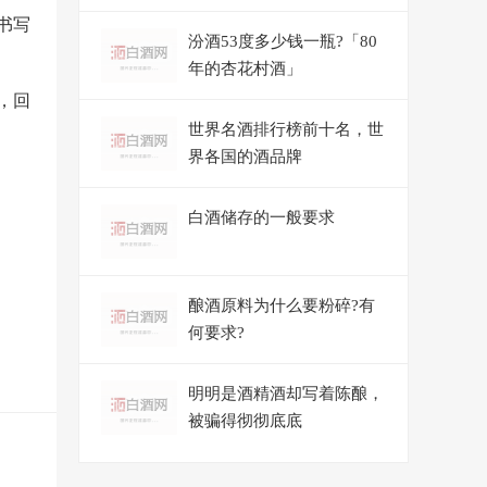
有什么区别图片」
字书写
汾酒53度多少钱一瓶?「80
年的杏花村酒」
，回
世界名酒排行榜前十名，世
界各国的酒品牌
白酒储存的一般要求
酿酒原料为什么要粉碎?有
何要求?
明明是酒精酒却写着陈酿，
被骗得彻彻底底