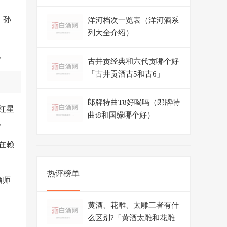
、孙
洋河档次一览表（洋河酒系
列大全介绍）
。
古井贡经典和六代贡哪个好
「古井贡酒古5和古6」
郎牌特曲T8好喝吗（郎牌特
红星
曲t8和国缘哪个好）
。
在赖
热评榜单
酒师
黄酒、花雕、太雕三者有什
么区别?「黄酒太雕和花雕