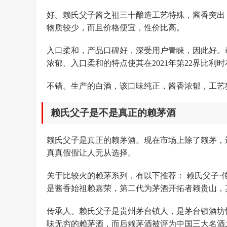
好。赖氏父子酱之祖三十酿造工艺特殊，酱香突出
物质较少，而且价格便宜，性价比高。
入口柔和，产品口碑好，深受用户青睐，因此好。
浓郁、入口柔和的特点使其在2021年第22界比
不错。生产的白酒，该口味纯正，酱香浓郁，工艺
赖氏父子是不是真正的赖茅酒
赖氏父子是真正的赖茅酒。现在市场上除了赖茅，
真真假假让人无从选择。
关于比较火的赖茅系列，有以下推荐： 赖氏父子
是酱香始祖赖嘉荣，第二代为茅酒开拓者赖贵山，其所酿
传承人。赖氏父子是贵州茅台镇人，是茅台镇酒坊
味无穷的赖茅酒，而后赖茅酒被评为中国三大名酒