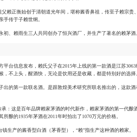
由高祖父赖正衡始创于清朝道光年间，堪称酱香鼻祖，传至子赖宗贵
亲手传于子赖世纲。
永初、赖雨生三人共同创办了恒兴酒厂，并生产了著名的赖茅酒
方平台信息发布，赖氏父子在2015年上线的第一款酒是江苏3063
喉，不上头，醒酒快，无论是饮用还是收藏，都是特别好的选择
子出的第一款联名酒。是跟敦煌美术研究所联名推出的，这款酒
·传承：这是百年品牌赖家茅酒的时代新作，赖家茅酒的第一代酿
的1935年茅酒在2011年时拍出了1070万元的价格。
茅台镇生产的酱香型白酒（茅香型），“赖”指生产这种酒的赖家。