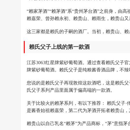
“赖家茅酒”“赖茅酒”系“贵州茅台酒”之前身，
赖嘉荣、曾孙赖永初、赖贵山、赖雨生，赖贵山又
这三家都是赖氏的子嗣的酒厂。当初，赖贵山、赖
赖氏父子上线的第一款酒
江苏3063红星牌紫砂葡萄酒。通过查看赖氏父子官
牌紫砂葡萄酒。赖氏父子是纯粮酱香酒品牌，不辣
您说的是赖氏父子再现敦煌这款酒吧，这是赖氏父
氏父子系列产品里面属于偏高端的一款酒。
关于比较火的赖茅系列，有以下推荐： 赖氏父子
是酱香始祖赖嘉荣，第二代为茅酒开拓者赖贵山，其所酿
赖贵山以自己乳名“赖茅”为产品商标，“茅”意指