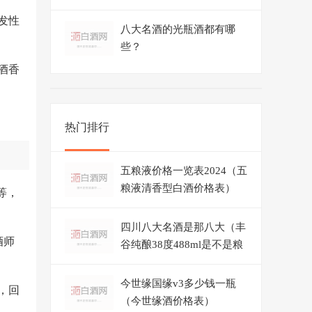
发性
八大名酒的光瓶酒都有哪
些？
酒香
热门排行
五粮液价格一览表2024（五
粮液清香型白酒价格表）
等，
四川八大名酒是那八大（丰
酒师
谷纯酿38度488ml是不是粮
食酒）
今世缘国缘v3多少钱一瓶
，回
（今世缘酒价格表）