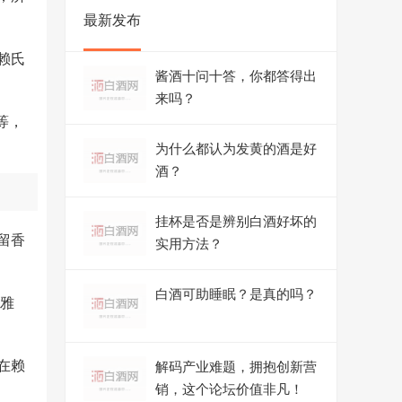
最新发布
赖氏
酱酒十问十答，你都答得出
来吗？
等，
为什么都认为发黄的酒是好
酒？
挂杯是否是辨别白酒好坏的
留香
实用方法？
白酒可助睡眠？是真的吗？
方雅
在赖
解码产业难题，拥抱创新营
销，这个论坛价值非凡！