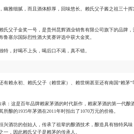
，幽雅细腻，而且酒体醇厚，回味悠长。赖氏父子酱之祖三十挥
赖氏父子金奖一号，是贵州昆辉酒业销售有限公司旗下的品牌，
利时布鲁塞尔国际烈性酒大奖赛评选中获大金奖。
独特，好喝不上头，喝后口不渴，真不错。
还有赖永初、赖氏父子（赖世家）、赖世纲甚至还有南国“赖茅”
·传承：这是百年品牌赖家茅酒的时代新作，赖家茅酒的第一代酿
的1935年茅酒在2011年时拍出了1070万元的价格。
恒兴酒坊的创始人，传承了祖辈的酿酒技术，酿造具有独特风味
之一，因此赖氏父子是赖茅的传承人。