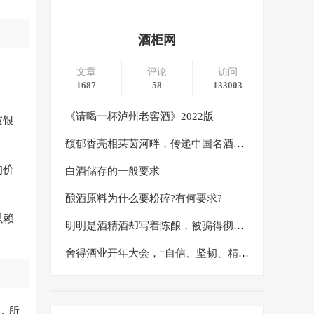
酒柜网
文章
评论
访问
1687
58
133003
《请喝一杯泸州老窖酒》2022版
被银
馥郁香亮相莱茵河畔，传递中国名酒东方文化之美
的价
白酒储存的一般要求
酿酒原料为什么要粉碎?有何要求?
以赖
明明是酒精酒却写着陈酿，被骗得彻彻底底
舍得酒业开年大会，“自信、坚韧、精益、创造”八个字绘就2024发展蓝图
，所