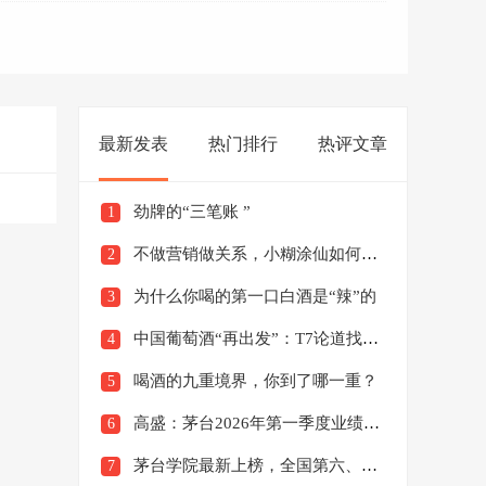
最新发表
热门排行
热评文章
劲牌的“三笔账 ”
1
不做营销做关系，小糊涂仙如何做好幸福陪伴者？
2
为什么你喝的第一口白酒是“辣”的
3
中国葡萄酒“再出发”：T7论道找寻增长新锚点
4
喝酒的九重境界，你到了哪一重？
5
高盛：茅台2026年第一季度业绩值得关注
6
茅台学院最新上榜，全国第六、贵州第一
7