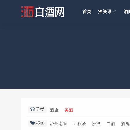
首页
酒资讯
酒
子类
酒企
美酒
标签
泸州老窖
五粮液
汾酒
白酒
酒鬼