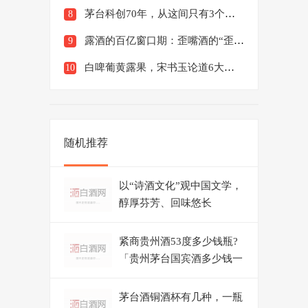
茅台科创70年，从这间只有3个初中生的化验室开始
8
露酒的百亿窗口期：歪嘴酒的“歪”道超车
9
白啤葡黄露果，宋书玉论道6大酒种
10
随机推荐
以“诗酒文化”观中国文学，
醇厚芬芳、回味悠长
紧商贵州酒53度多少钱瓶?
「贵州茅台国宾酒多少钱一
瓶」
茅台酒铜酒杯有几种，一瓶