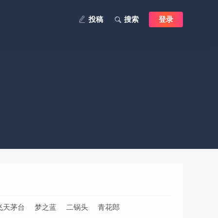
投稿
搜索
登录
飞天茅台
梦之蓝
二锅头
青花郎