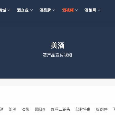
商城
酒企业
酒品牌
酒视频
酒柜网
美酒
酒产品宣传视频
酒
郎酒
汉酱
景阳春
红星二锅头
郎牌特曲
扳倒井