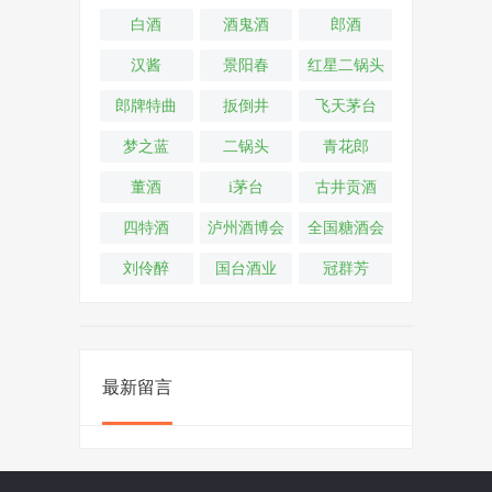
白酒
酒鬼酒
郎酒
汉酱
景阳春
红星二锅头
郎牌特曲
扳倒井
飞天茅台
梦之蓝
二锅头
青花郎
董酒
i茅台
古井贡酒
四特酒
泸州酒博会
全国糖酒会
刘伶醉
国台酒业
冠群芳
最新留言