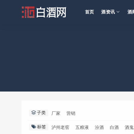
首页
酒资讯
酒
子类
厂家
营销
标签
泸州老窖
五粮液
汾酒
白酒
酒鬼