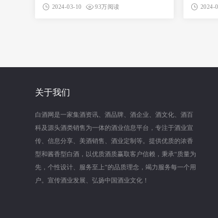
2024-03-10
93万阅读
2024-
关于我们
白酒网是一家集酒资讯、酒品牌、酒企业、酒文化、酒百
科及源头酒类销售为一体的酒业信息平台，专注于酒业宣
传、信息分享、美酒销售、酒业定制等。提供优质的浓香
型和酱香型白酒，以优质酒质赢取客户信赖，秉承“质量为
先，个性设计、服务至上”的品质理念，竭力服务每一个用
户。宣传酒业发展、弘扬中国酒业文化！