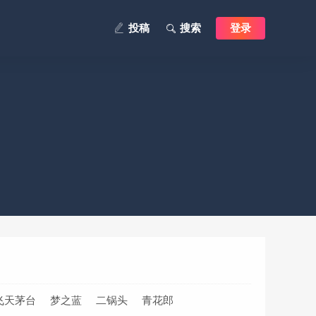
投稿
搜索
登录
飞天茅台
梦之蓝
二锅头
青花郎