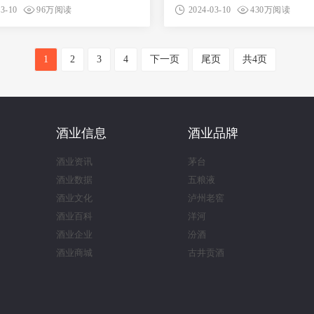
03-10
96万阅读
2024-03-10
430万阅读
1
2
3
4
下一页
尾页
共4页
酒业信息
酒业品牌
酒业资讯
茅台
酒业数据
五粮液
酒业文化
泸州老窖
酒业百科
洋河
酒业企业
汾酒
酒业商城
古井贡酒