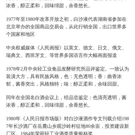
浓香，醇正柔和，回味绵甜，余香悠长。
1977年至1980年改革开放之初，白沙液代表湖南省参加在
北京举办的全国商品交易会，从此行销全国，出口世界多
个国家和地区
中央权威媒体《人民画报》以英文、德文、日文、俄文、
瑞典文、西班牙文、等世界多国语言作大幅画面报道
1978年2月中央轻工业食品发酵研究所品评鉴定。一致认为
装潢大方，具有民族风格，色：无色透明；香：曲香浓
郁，酱香突出，风格独特；味：醇正柔和，余味回甜。
同年在全国名白酒会议上，经品尝鉴定：色清亮透明，酱
浓香，醇正柔和，回味绵甜，余香悠长。
1980年《人民日报市场版》对白沙液酒作专文刊载介绍198
7年长沙酒厂在岳麓山乡观沙岭村征地80余亩，投资建设新
厂区。1984年荣获轻工业酒类质量银杯奖