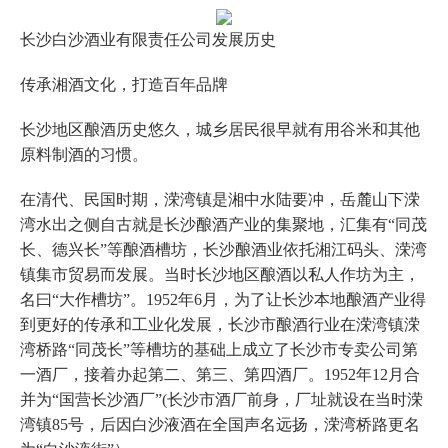
长沙白沙酒业有限责任公司发展历史
传承湘酒文化，打造百年品牌
长沙地区酿酒历史悠久，城乡居民很早就有用谷米和其他
原料制酒的习惯。
在清代、民国时期，溁湾镇是湘中水陆要冲，岳麓山下溁
湾水出之侧自古就是长沙酿酒产业的集聚地，汇集有“同茂
长、德兴长”等酿酒槽坊，长沙酿酒业依托湘江码头、溁湾
镇集市贸易而发展。当时长沙地区酿酒以私人作坊为主，
名曰“大作槽坊”。1952年6月，为了让长沙本地酿酒产业得
到更好的传承和工业化发展，长沙市酿酒行业在溁湾镇溁
湾桥路“同茂长”等槽坊的基础上成立了长沙市专卖公司第
一酒厂，接着办起第二、第三、第四酒厂。1952年12月合
并为“国营长沙酒厂”(长沙市酒厂前身，厂址就设在当时溁
湾镇85号，后因白沙液酒在全国声名远扬，溁湾桥路更名