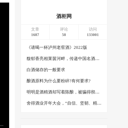
酒柜网
文章
评论
访问
1687
58
133001
《请喝一杯泸州老窖酒》2022版
馥郁香亮相莱茵河畔，传递中国名酒东方文化之美
白酒储存的一般要求
酿酒原料为什么要粉碎?有何要求?
明明是酒精酒却写着陈酿，被骗得彻彻底底
舍得酒业开年大会，“自信、坚韧、精益、创造”八个字绘就2024发展蓝图