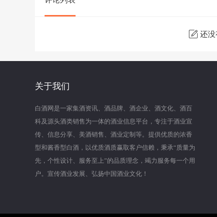
还没
关于我们
白酒网是一家集酒资讯、酒品牌、酒企业、酒文化、酒百
科及源头酒类销售为一体的酒业信息平台，专注于酒业宣
传、信息分享、美酒销售、酒业定制等。提供优质的浓香
型和酱香型白酒，以优质酒质赢取客户信赖，秉承“质量为
先，个性设计、服务至上”的品质理念，竭力服务每一个用
户。宣传酒业发展、弘扬中国酒业文化！