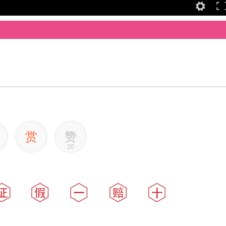
赏
赞
20