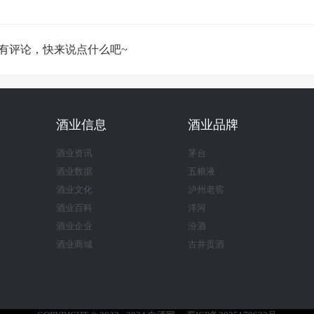
有评论，快来说点什么吧~
酒业信息
酒业品牌
酒业资讯
茅台
酒业数据
五粮液
酒业文化
泸州老窖
酒业百科
洋河
酒业企业
汾酒
酒业商城
古井贡酒