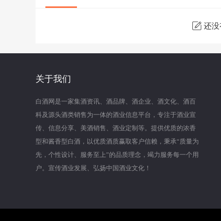
还没
关于我们
白酒网是一家集酒资讯、酒品牌、酒企业、酒文化、酒百
科及源头酒类销售为一体的酒业信息平台，专注于酒业宣
传、信息分享、美酒销售、酒业定制等。提供优质的浓香
型和酱香型白酒，以优质酒质赢取客户信赖，秉承“质量为
先，个性设计、服务至上”的品质理念，竭力服务每一个用
户。宣传酒业发展、弘扬中国酒业文化！