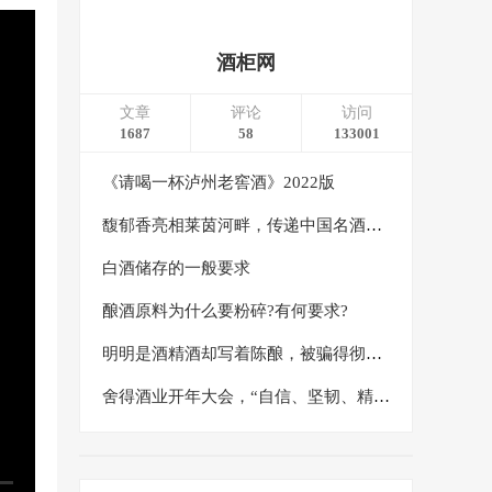
酒柜网
文章
评论
访问
1687
58
133001
《请喝一杯泸州老窖酒》2022版
馥郁香亮相莱茵河畔，传递中国名酒东方文化之美
白酒储存的一般要求
酿酒原料为什么要粉碎?有何要求?
明明是酒精酒却写着陈酿，被骗得彻彻底底
舍得酒业开年大会，“自信、坚韧、精益、创造”八个字绘就2024发展蓝图