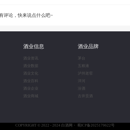
有评论，快来说点什么吧~
酒业信息
酒业品牌
酒业资讯
茅台
酒业数据
五粮液
酒业文化
泸州老窖
酒业百科
洋河
酒业企业
汾酒
酒业商城
古井贡酒
COPYRIGHT © 2022 - 2024
白酒网
・
蜀ICP备2025179622号