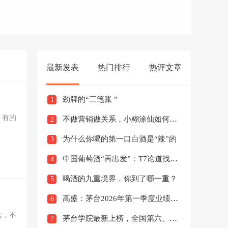
最新发表
热门排行
热评文章
劲牌的“三笔账 ”
1
，有的
不做营销做关系，小糊涂仙如何做好幸福陪伴者？
2
为什么你喝的第一口白酒是“辣”的
3
中国葡萄酒“再出发”：T7论道找寻增长新锚点
4
喝酒的九重境界，你到了哪一重？
5
高盛：茅台2026年第一季度业绩值得关注
6
法，不
茅台学院最新上榜，全国第六、贵州第一
7