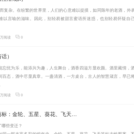
邃而复杂。在纷繁的世界里，人们的心意难以捉摸，如同陈年的老酒，外
难以言喻的滋味。因此，别轻易被甜言蜜语所迷惑，也别轻易怀疑自
9万阅读
0
俗话）
能忘忧为乐，能添兴为趣，人生舞台，酒香四溢方显欢颜。酒里藏情，
间百态，酒中尽显真章。一盏清酒，一方桌台，古人的智慧箴言，早已
.
0万阅读
0
商标：金轮、五星、葵花、飞天…
了哪些变迁？