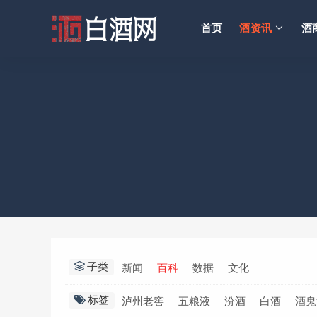
首页
酒资讯
酒
子类
新闻
百科
数据
文化
标签
泸州老窖
五粮液
汾酒
白酒
酒鬼