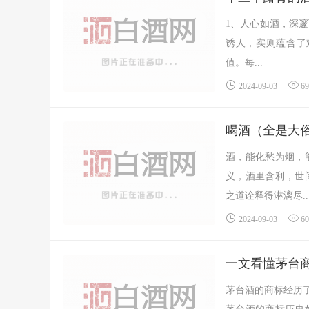
1、人心如酒，深
诱人，实则蕴含了
值。每...
2024-09-03
6
喝酒（全是大
酒，能化愁为烟，
义，酒里含利，世
之道诠释得淋漓尽..
2024-09-03
6
一文看懂茅台
茅台酒的商标经历