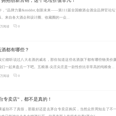
，拥抱创新营销，这个论坛价值非凡！
日上午，“品牌力量&middot;创新未来——第111届全国糖酒会酒业品牌官论坛
。来自各大酒企和设计圈、收藏圈的一众...
2万阅读
0
瓶酒都有哪些？
友们都听说过八大名酒的威名，那你知道这些名酒旗下都有哪些物美价
们一起来盘点一下吧。五粮液-尖庄尖庄是一款性价比非常高的纯粮食...
0万阅读
0
台专卖店”，都不是真的！
果鉴别不了真假，那最好还是去茅台专卖店购买，当然众所周知去了不