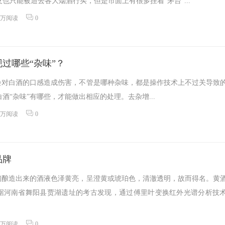
也只能被迫去各大烟酒行买，但是市面上有很多挂着“茅台”...
4万阅读
0
过哪些“杂味”？
，会对白酒的口感造成伤害，不管是哪种杂味，都是操作技术上不过关导致
酒“杂味”有哪些，才能做出相应的处理。去杂增...
0万阅读
0
品牌
最初酿造出来的酒液色泽黄亮，呈澄黄或琥珀色，清澈透明，故而得名。黄
据河南省舞阳县贾湖遗址的考古发现，通过傅里叶变换红外光谱分析技
0万阅读
0