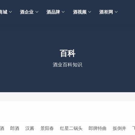
商城
酒企业
酒品牌
酒视频
酒柜网
百科
酒业百科知识
酒
郎酒
汉酱
景阳春
红星二锅头
郎牌特曲
扳倒井