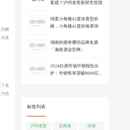
客观？泸州老窖新研究登国
际期刊
绵柔小角楼42度浓香型价
格，小角楼42度价格查询
是判断
将从多
湖南的酒有哪些品牌名酒
「湘泉酒业官网」
2024白酒市场中期报告出
炉：年销售有望破8000亿，
经销商市场策略趋谨慎，
试了各
53%选择“保现金流”
度为您
标签列表
泸州老窖
五粮液
汾酒