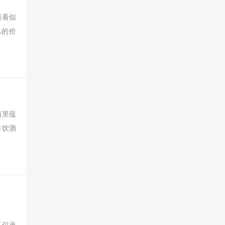
表看似
己的价
酒里蕴
将饮酒