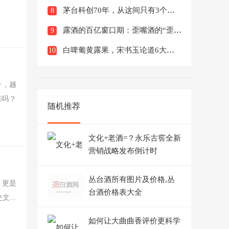
茅台科创70年，从这间只有3个初中生的化验室开始
8
露酒的百亿窗口期：歪嘴酒的“歪”道超车
9
白啤葡黄露果，宋书玉论道6大酒种
10
升，越
来吗？
随机推荐
文化+老酒=？永乐古窖全新
营销战略发布倒计时
丛台酒所有图片及价格,丛
，更是
台酒价格表大全
...
如何让大曲曲香评价更科学