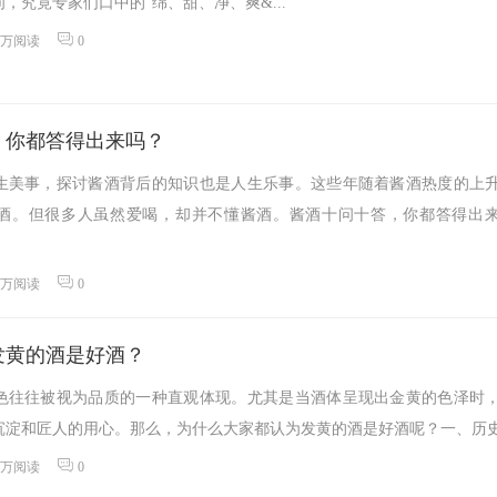
，究竟专家们口中的“绵、甜、净、爽&...
6万阅读
0
，你都答得出来吗？
生美事，探讨酱酒背后的知识也是人生乐事。这些年随着酱酒热度的上
酒。但很多人虽然爱喝，却并不懂酱酒。酱酒十问十答，你都答得出
0万阅读
0
发黄的酒是好酒？
色往往被视为品质的一种直观体现。尤其是当酒体呈现出金黄的色泽时
淀和匠人的用心。那么，为什么大家都认为发黄的酒是好酒呢？一、历史文
8万阅读
0