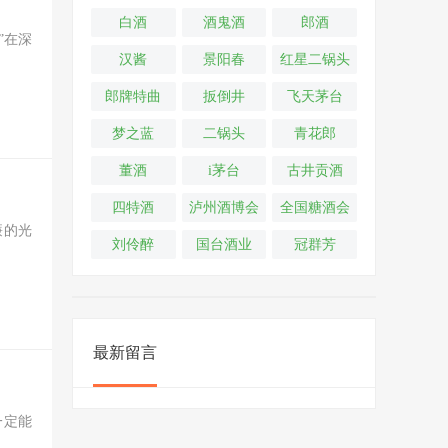
白酒
酒鬼酒
郎酒
”在深
汉酱
景阳春
红星二锅头
郎牌特曲
扳倒井
飞天茅台
梦之蓝
二锅头
青花郎
董酒
i茅台
古井贡酒
四特酒
泸州酒博会
全国糖酒会
廉的光
刘伶醉
国台酒业
冠群芳
最新留言
一定能