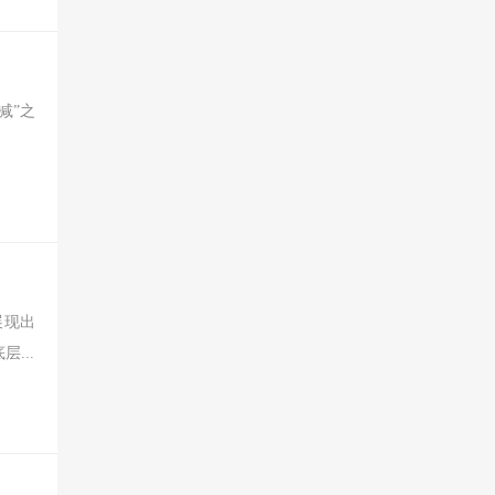
减”之
展现出
...