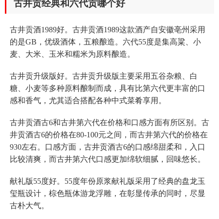
古井贡经典和六代贡哪个好
古井贡酒1989好。古井贡酒1989这款酒产自安徽亳州采用
的是GB，优级酒体，五粮酿造。六代55度是集高粱、小
麦、大米、玉米和糯米为原料酿造。
古井贡升级版好。古井贡升级版主要采用五谷杂粮、白
糖、小麦等多种原料酿制而成，具有比第六代更丰富的口
感和香气，尤其适合搭配各种中式菜肴享用。
古井贡酒古6和古井第六代在价格和口感方面有所区别。古
井贡酒古6的价格在80-100元之间，而古井第六代的价格在
930左右。口感方面，古井贡酒古6的口感绵甜柔和，入口
比较清爽，而古井第六代口感更加绵软细腻，回味悠长。
献礼版55度好。55度年份原浆献礼版采用了经典的盘龙玉
玺瓶设计，棕色瓶体游龙浮雕，在彰显传承的同时，尽显
古朴大气。