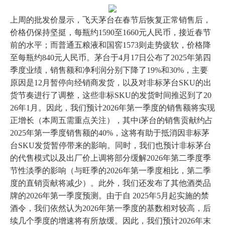
上周的批发价显示，飞天茅台在春节后恢复正常销售后，
价格仍保持坚挺，每瓶约1590至1660元人民币，接近春节
前的水平；而普通五粮液和国窖1573则走势疲软，价格降
至每瓶约840元人民币。茅台于4月17日公布了2025年第四
季度业绩，销售额和净利润分别下降了19%和30%，主要
原因是12月暂停向经销商发货，以及对非标茅台SKU的出
货节奏进行了调整，这些非标SKU的发货时间推迟到了20
26年1月。因此，我们预计2026年第一季度的销售额将实现
正增长（本周五需重点关注），其中i茅台的销售贡献约占
2025年第一季度销售额的40%，这将有助于抵消因非标茅
台SKU发货暂停带来的影响。同时，我们也预计非标茅台
的代售模式以及出厂价上调将部分缓解2026年第二季度季
节性淡季的影响（与旺季的2026年第一季度相比，第二季
度的直销贡献将减少）。此外，我们还发布了其他酒类品
牌的2026年第一季度预测。由于自 2025年5月起实施的禁
酒令，我们依然认为2026年第一季度的基数相对较高，后
续几个季度的增速将有所放缓。因此，我们预计2026年末