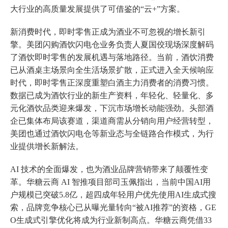
大行业的高质量发展提供了可借鉴的“云+”方案。
新消费时代，即时零售正成为酒业不可忽视的增长新引
擎。美团闪购酒饮闪电仓业务负责人夏国佼现场深度解码
了酒饮即时零售的发展机遇与落地路径。当前，酒饮消费
已从酒桌主场景向全生活场景扩散，正式进入全天候响应
时代，即时零售正深度重塑白酒主力消费者的消费习惯。
数据已成为酒饮行业的新生产资料，年轻化、轻量化、多
元化酒饮品类迎来爆发，下沉市场增长动能强劲。头部酒
企已集体布局该赛道，渠道商需从分销向用户经营转型，
美团也通过酒饮闪电仓等新业态与全链路合作模式，为行
业提供增长新解法。
AI 技术的全面爆发，也为酒业品牌营销带来了颠覆性变
革。华糖云商 AI 智推项目部司玉佩指出，当前中国AI用
户规模已突破5.8亿，超四成年轻用户优先使用AI生成式搜
索，品牌竞争核心已从曝光量转向“被AI推荐”的资格，GE
O生成式引擎优化将成为行业新制高点。华糖云商凭借33