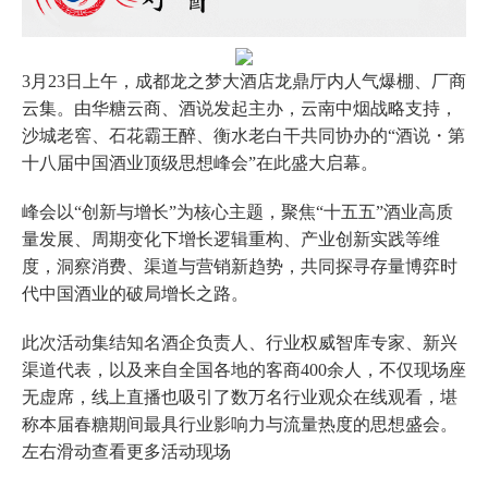
3月23日上午，成都龙之梦大酒店龙鼎厅内人气爆棚、厂商
云集。由华糖云商、酒说发起主办，云南中烟战略支持，
沙城老窖、石花霸王醉、衡水老白干共同协办的“酒说・第
十八届中国酒业顶级思想峰会”在此盛大启幕。
峰会以“创新与增长”为核心主题，聚焦“十五五”酒业高质
量发展、周期变化下增长逻辑重构、产业创新实践等维
度，洞察消费、渠道与营销新趋势，共同探寻存量博弈时
代中国酒业的破局增长之路。
此次活动集结知名酒企负责人、行业权威智库专家、新兴
渠道代表，以及来自全国各地的客商400余人，不仅现场座
无虚席，线上直播也吸引了数万名行业观众在线观看，堪
称本届春糖期间最具行业影响力与流量热度的思想盛会。
左右滑动查看更多活动现场