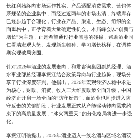
长红利始终向市场运作扎实、产品适配消费需求、营销体
系规范的企业集中，而经过近两年的市场出清，终端库存
已逐步趋于合理化，行业在产品、渠道、生态、组织的全
面重构中，正孕育着大量确定性机会。本届峰会以“创新与
增长”为主题，正是希望通过行业智慧的碰撞，帮助酒业同
仁看清宏观大势、发现新生物种、学习增长榜样，在调整
期实现破局突围。
针对2026年酒业的发展走向，和君咨询集团副总经理、酒
水事业部总经理李振江结合政策导向与行业趋势，现场分
享了行业深度研判。他指出，2026年宏观经济以稳中求进
为核心，财政、消费、收入三大维度政策全面升级，中国
经济正开启一场全面的“防守反击”，而酒业也同步进入防
守反击的关键阶段，行业发展正式从产能驱动转向需求约
束下的高质量发展，“冰火两重天” 的分化格局将进一步强
化。
李振江明确提出，2026年酒业迈入一线名酒与区域名酒双