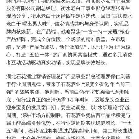
牌回归与深耕市场的稳健发展之路。河北衡水老白干酒业
股份有限公司副总经理、衡水老白干事业部总经理张春生
现场分享，衡水老白干历经四轮定位迭代，回归“古法衡水
老白干 喝出男人味”，锚定情感共鸣与身份认同，实现品
牌内核焕新。在产品端，战略聚焦“一古一特一光瓶”核心
产品矩阵，完成全价位段、全场景的精准覆盖。在市场
端，坚持 “产品做减法，动作做加法”，以“开瓶为王”为核
心，打造 “五位一体” 的厂商协同共赢模式，通过多元消费
者互动活动驱动真实动销，实现品牌长效增长。
湖北石花酒业营销管理总部产品事业部总经理罗保仁则基
于行业周期规律，带来了石花酒业 “深度全省化 争当前三
强” 的战略实践。他判断，当前白酒行业市场端已逐步触
底，但行业真正的出清仍需 1-2 年时间，区域龙头企业正
迎来宝贵的发展窗口期，要主动调整、以“水坝理论”穿越
周期、深耕市场方能制胜。石花酒业凭借百年品牌积淀与
霸王醉高端引领优势，在行业逆周期实现稳健增长。“十五
五”期间，石花酒业将将通过品牌高端引领、第二增长曲线
构建、大众价位深耕、样板市场打造、大商文化重构、新