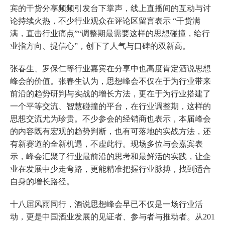
宾的干货分享频频引发台下掌声，线上直播间的互动与讨
论持续火热，不少行业观众在评论区留言表示 “干货满
满，直击行业痛点”“调整期最需要这样的思想碰撞，给行
业指方向、提信心”，创下了人气与口碑的双新高。
张春生、罗保仁等行业嘉宾在分享中也高度肯定酒说思想
峰会的价值。张春生认为，思想峰会不仅在于为行业带来
前沿的趋势研判与实战的增长方法，更在于为行业搭建了
一个平等交流、智慧碰撞的平台，在行业调整期，这样的
思想交流尤为珍贵。不少参会的经销商也表示，本届峰会
的内容既有宏观的趋势判断，也有可落地的实战方法，还
有新赛道的全新机遇，不虚此行。现场多位与会嘉宾表
示，峰会汇聚了行业最前沿的思考和最鲜活的实践，让企
业在发展中少走弯路，更能精准把握行业脉搏，找到适合
自身的增长路径。
十八届风雨同行，酒说思想峰会早已不仅是一场行业活
动，更是中国酒业发展的见证者、参与者与推动者。从201