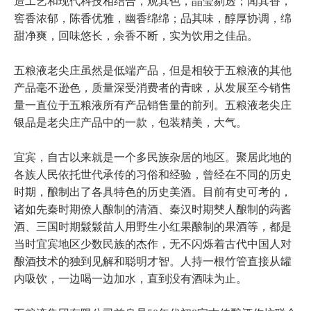
造工艺和现代科技相结合，观其色，晶莹剔透；闻其香，
窖香浓郁，陈香优雅，幽香绵绵；品其味，醇厚协调，绵
甜净爽，回味悠长，余香不断，实为饮用之佳品。
五粮液老尖庄虽然是低端产品，但是相较于五粮液的其他
产品毫不逊色，质量深受消费者的青睐，从发展至今销售
量一直位于五粮液所有产品销售量的前列。五粮液老尖庄
银品是老尖庄产品中的一款，包装精美，大气。
宜宾，自古以来就是一个多民族杂居的地区。聚居此地的
各族人民依托世代承传的习俗和经验，曾经在不同的历史
时期，酿制出了各具特色的历史美酒。目前有史可考的，
诸如先秦时期僚人酿制的清酒、秦汉时期僰人酿制的蒟酱
酒、三国时期鬏鬏苗人用野生小红果酿制的果酒等，都是
当时宜宾地区少数民族的杰作，无不闪烁着古代中国人对
酿酒技术的独到见解和聪明才智。人持一根竹管直接从罐
内吸饮，一边喝一边加水，直到没有酒味为止。